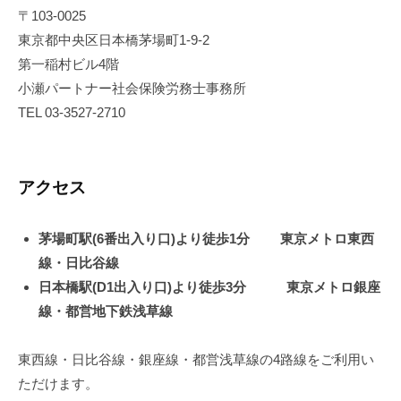
〒103-0025
セ
東京都中央区日本橋茅場町1-9-2
ス
第一稲村ビル4階
小瀬パートナー社会保険労務士事務所
2019
TEL 03-3527-2710
年
10
月
アクセス
17
日
by
茅場町駅(6番出入り口)より徒歩1分 東京メトロ東西
小
線・日比谷線
瀬
日本橋駅(D1出入り口)より徒歩3分 東京メトロ銀座
弘
線・都営地下鉄浅草線
典
東西線・日比谷線・銀座線・都営浅草線の4路線をご利用い
ただけます。