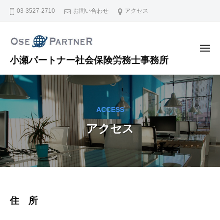
コ
03-3527-2710
お問い合わせ
アクセス
ン
テ
ン
メ
ニ
小瀬パートナー社会保険労務士事務所
ツ
ュ
ー
へ
ス
キ
ACCESS
ッ
プ
アクセス
ア
住 所
ク