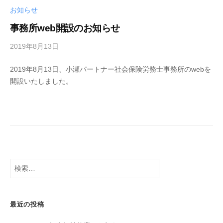
お知らせ
事務所web開設のお知らせ
2019年8月13日
b
y
2019年8月13日、小瀬パートナー社会保険労務士事務所のwebを
小
開設いたしました。
瀬
弘
典
検
索:
最近の投稿