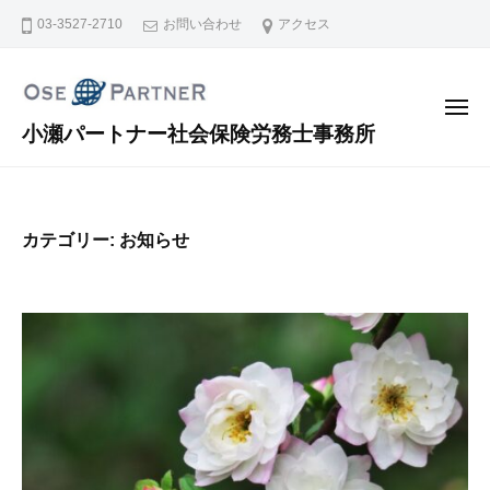
コ
03-3527-2710
お問い合わせ
アクセス
ン
テ
ン
メ
ニ
小瀬パートナー社会保険労務士事務所
ツ
ュ
ー
へ
ス
キ
カテゴリー:
お知らせ
ッ
プ