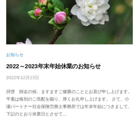
お知らせ
2022～2023年末年始休業のお知らせ
2022年12月13日
b
y
拝啓 師走の候、ますますご健勝のこととお喜び申し上げます。
小
平素は格別のご高配を賜り、厚くお礼申し上げます。 さて、小
瀬
瀬パートナー社会保険労務士事務所では年末年始につきまして、
下記のとおり休業日とさせて...
弘
典